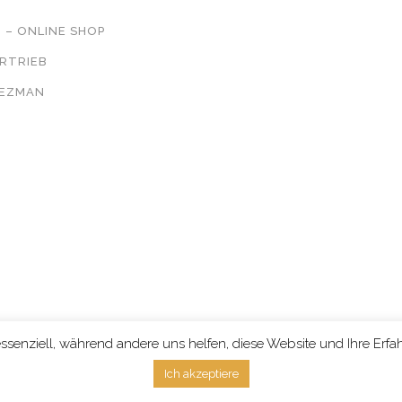
 – ONLINE SHOP
ERTRIEB
OEZMAN
@2017. All Rights Reserved
ssenziell, während andere uns helfen, diese Website und Ihre Erf
Ich akzeptiere