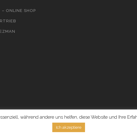
 – ONLINE SHOP
ERTRIEB
OEZMAN
@2017. All Rights Reserved
ssenziell, während andere uns helfen, diese Website und Ihre Erf
Ich akzeptiere