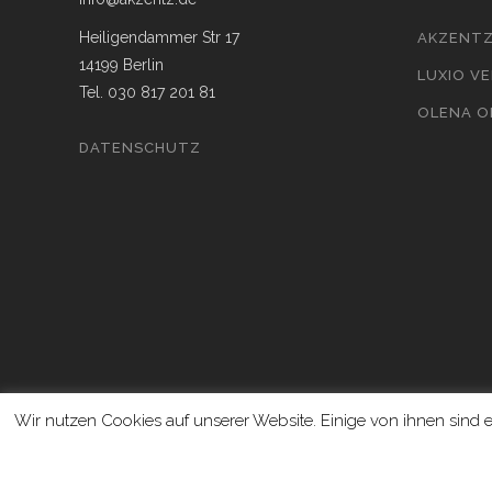
Heiligendammer Str 17
AKZENTZ
14199 Berlin
LUXIO V
Tel. 030 817 201 81
OLENA 
DATENSCHUTZ
Wir nutzen Cookies auf unserer Website. Einige von ihnen sind e