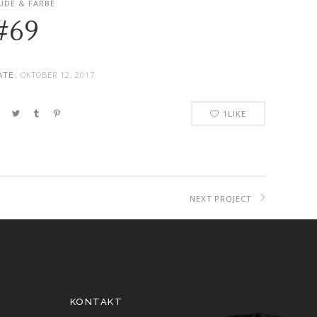
UDE & FARBE
#69
OKTOBER 12, 2017
ATE:
1
LIKE
NEXT PROJECT
KONTAKT