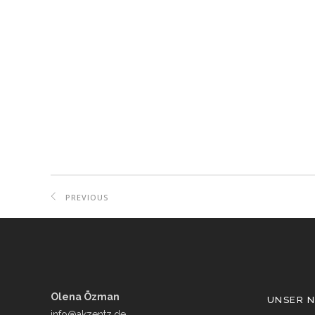
PREVIOUS
PROJECT
Olena Özman
UNSER 
info@akzentz.de