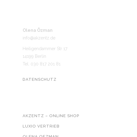
Olena Özman
info@akzentz.de
Heiligendammer Str 17
14199 Berlin
Tel. 030 817 201 81
DATENSCHUTZ
UNSER NETZWERK
AKZENTZ – ONLINE SHOP
LUXIO VERTRIEB
OLENA OEZMAN